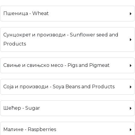
Пшеница - Wheat
Сунцокрет и производи - Sunflower seed and
Products
Свиње и свињско месо - Pigs and Pigmeat
Соја и производи - Soya Beans and Products
Шећер - Sugar
Малине - Raspberries