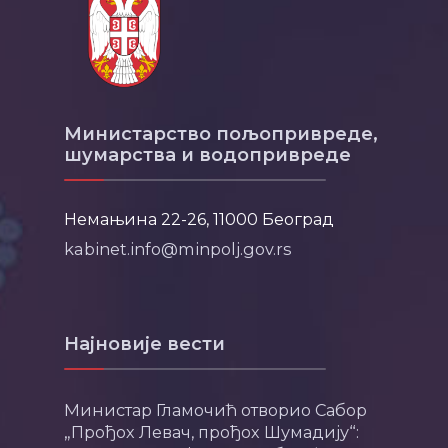
Министарство пољопривреде,
шумарства и водопривреде
Немањина 22-26, 11000 Београд
kabinet.info@minpolj.gov.rs
Најновије вести
Министар Гламочић отворио Сабор
„Прођох Левач, прођох Шумадију“: