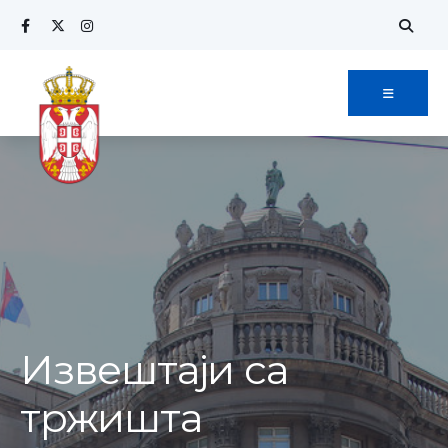
Извештаји са
тржишта