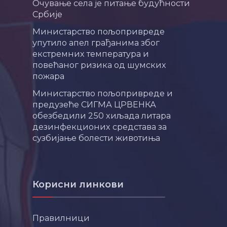
Очување села је питање будућности
Србије
Министарство пољопривреде
упутило апел грађанима због
екстремних температура и
повећаног ризика од шумских
пожара
Министарство пољопривреде и
предузеће СИГМА ЦРВЕНКА
обезбедили 250 хиљада литара
дезинфекционих средстава за
сузбијање болести животиња
Корисни линкови
Правилници