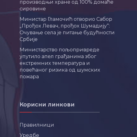
производњи хране од 100% домаће
сировине
Министар Гламочић отворио Сабор
„Прођох Левач, прођох Шумадију“:
Очување села је питање будућности
Србије
Министарство пољопривреде
упутило апел грађанима због
екстремних температура и
повећаног ризика од шумских
пожара
Корисни линкови
Правилници
Уредбе