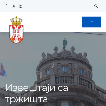
Извештаји са
тржишта