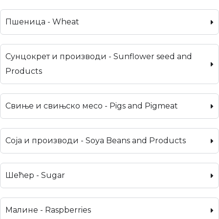
Пшеница - Wheat
Сунцокрет и производи - Sunflower seed and
Products
Свиње и свињско месо - Pigs and Pigmeat
Соја и производи - Soya Beans and Products
Шећер - Sugar
Малине - Raspberries