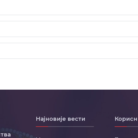
Најновије вести
Корисн
тва