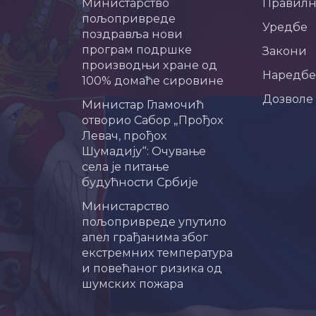
Министарство
Правил
пољопривреде
Уредбе
поздравља нови
програм подршке
Закони
производњи хране од
Наредбе
100% домаће сировине
Дозволе
Министар Гламочић
отворио Сабор „Прођох
Левач, прођох
Шумадију“: Очување
села је питање
будућности Србије
Министарство
пољопривреде упутило
апел грађанима због
екстремних температура
и повећаног ризика од
шумских пожара