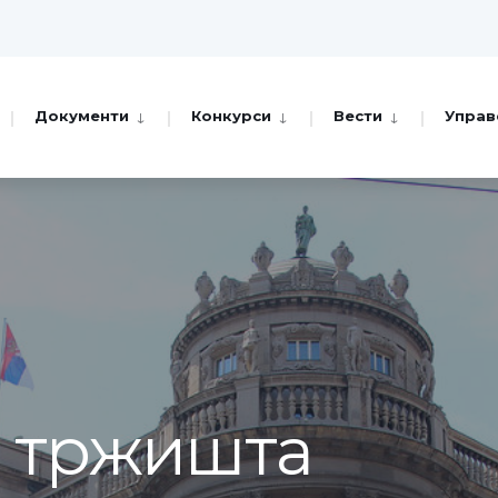
Документи
Конкурси
Вести
Управ
а тржишта