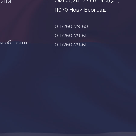
Омладинских бригада 1,
ници
11070 Нови Београд
011/260-79-60
011/260-79-61
 и обрасци
011/260-79-61