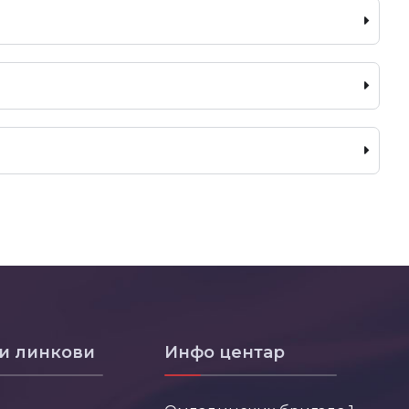
и линкови
Инфо центар