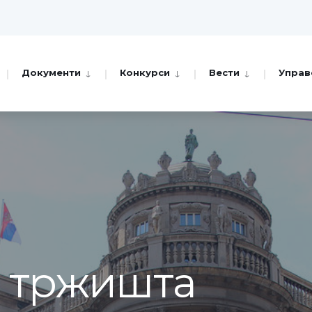
Документи
Конкурси
Вести
Управ
а тржишта