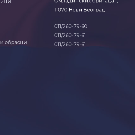
Омладинских бригада 1,
ници
11070 Нови Београд
011/260-79-60
011/260-79-61
 и обрасци
011/260-79-61