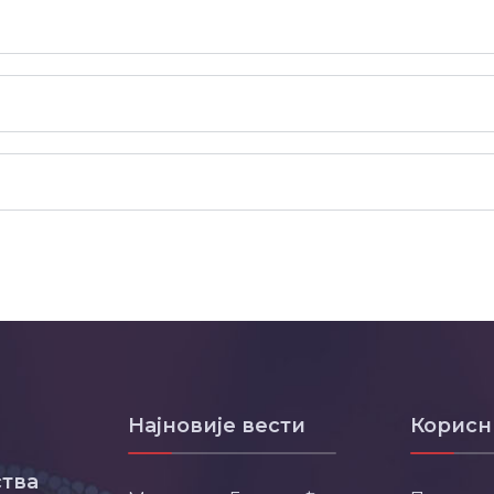
Најновије вести
Корисн
тва