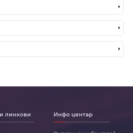
и линкови
Инфо центар