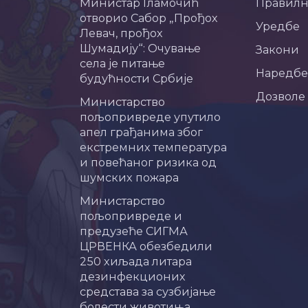
Министар Гламочић
Правил
отворио Сабор „Прођох
Уредбе
Левач, прођох
Шумадију“: Очување
Закони
села је питање
Наредбе
будућности Србије
Дозволе
Министарство
пољопривреде упутило
апел грађанима због
екстремних температура
и повећаног ризика од
шумских пожара
Министарство
пољопривреде и
предузеће СИГМА
ЦРВЕНКА обезбедили
250 хиљада литара
дезинфекционих
средстава за сузбијање
болести животиња