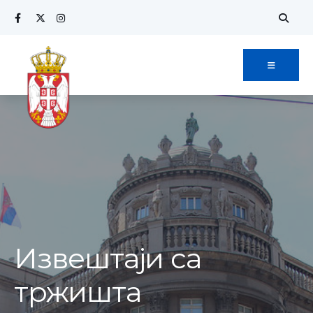
Извештаји са
тржишта