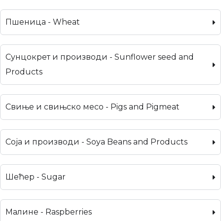
Пшеница - Wheat
Сунцокрет и производи - Sunflower seed and
Products
Свиње и свињско месо - Pigs and Pigmeat
Соја и производи - Soya Beans and Products
Шећер - Sugar
Малине - Raspberries