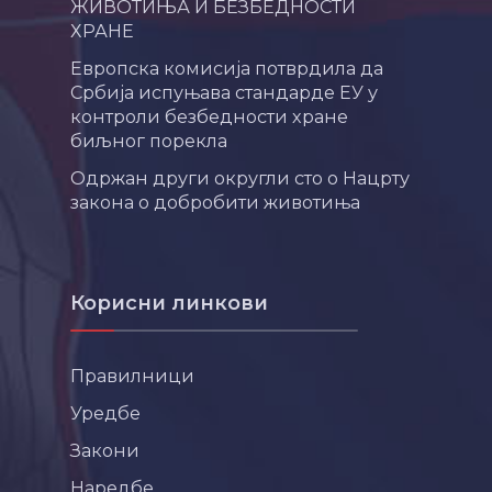
ЖИВОТИЊА И БЕЗБЕДНОСТИ
ХРАНЕ
Европска комисија потврдила да
Србија испуњава стандарде ЕУ у
контроли безбедности хране
биљног порекла
Одржан други округли сто о Нацрту
закона о добробити животиња
Корисни линкови
Правилници
Уредбе
Закони
Наредбе