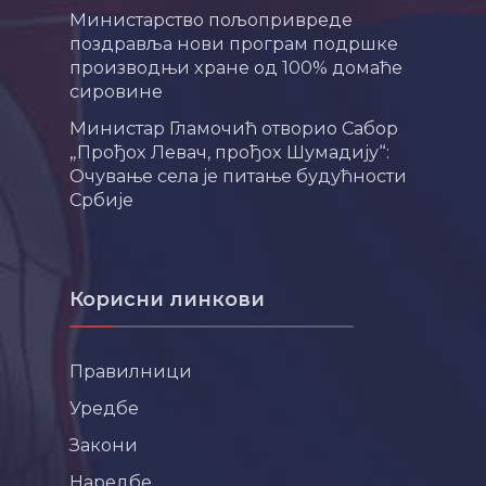
Министарство пољопривреде
поздравља нови програм подршке
производњи хране од 100% домаће
сировине
Министар Гламочић отворио Сабор
„Прођох Левач, прођох Шумадију“:
Очување села је питање будућности
Србије
Корисни линкови
Правилници
Уредбе
Закони
Наредбе