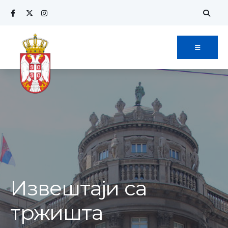
Извештаји са
тржишта