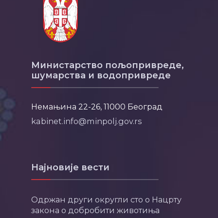
Министарство пољопривреде,
шумарства и водопривреде
Немањина 22-26, 11000 Београд
kabinet.info@minpolj.gov.rs
Најновије вести
Одржан други округли сто о Нацрту
закона о добробити животиња