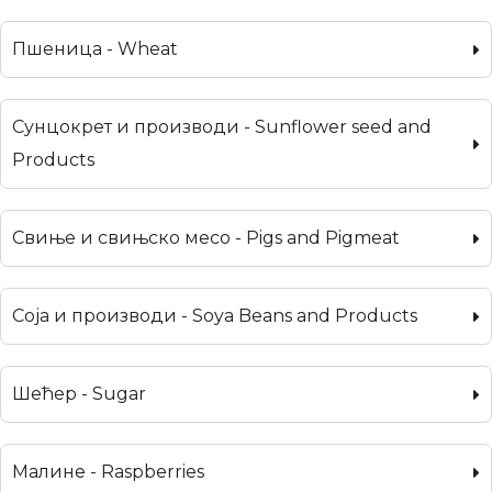
Пшеница - Wheat
Сунцокрет и производи - Sunflower seed and
Products
Свиње и свињско месо - Pigs and Pigmeat
Соја и производи - Soya Beans and Products
Шећер - Sugar
Малине - Raspberries