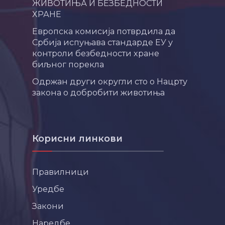
ЖИВОТИЊА И БЕЗБЕДНОСТИ
ХРАНЕ
Европска комисија потврдила да
Србија испуњава стандарде ЕУ у
контроли безбедности хране
биљног порекла
Одржан други округли сто о Нацрту
закона о добробити животиња
Корисни линкови
Правилници
Уредбе
Закони
Наредбе