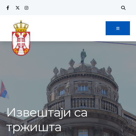
Извештаји са
тржишта