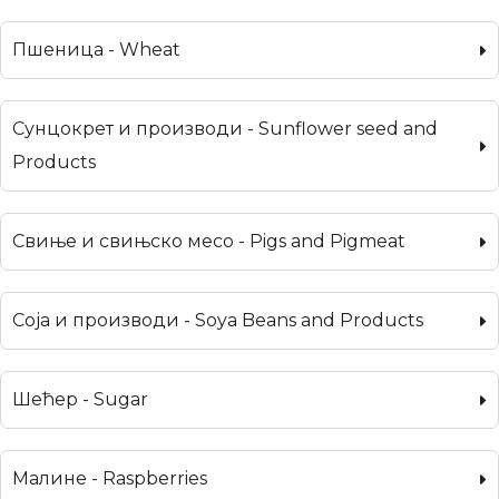
Пшеница - Wheat
Сунцокрет и производи - Sunflower seed and
Products
Свиње и свињско месо - Pigs and Pigmeat
Соја и производи - Soya Beans and Products
Шећер - Sugar
Малине - Raspberries