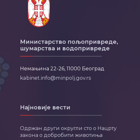
Министарство пољопривреде,
шумарства и водопривреде
Немањина 22-26, 11000 Београд
kabinet.info@minpolj.gov.rs
Најновије вести
Одржан други округли сто о Нацрту
закона о добробити животиња