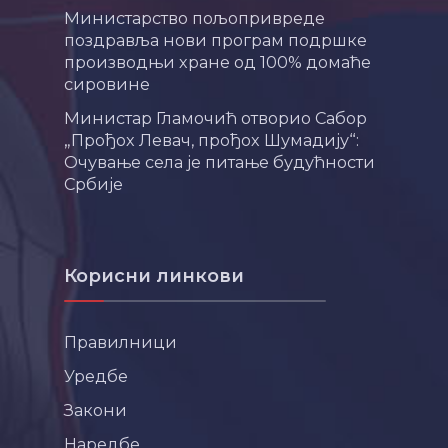
Министарство пољопривреде
поздравља нови програм подршке
производњи хране од 100% домаће
сировине
Министар Гламочић отворио Сабор
„Прођох Левач, прођох Шумадију“:
Очување села је питање будућности
Србије
Корисни линкови
Правилници
Уредбе
Закони
Наредбе