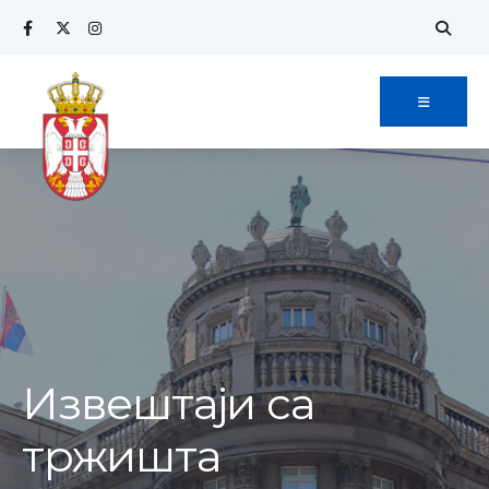
Извештаји са
тржишта