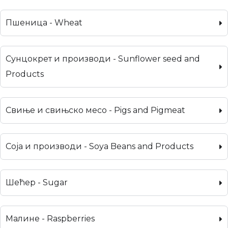
Пшеница - Wheat
Сунцокрет и производи - Sunflower seed and
Products
Свиње и свињско месо - Pigs and Pigmeat
Соја и производи - Soya Beans and Products
Шећер - Sugar
Малине - Raspberries