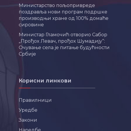
Министарство пољопривреде
поздравља нови програм подршке
производњи хране од 100% домаће
сировине
Министар Гламочић отворио Сабор
„Прођох Левач, прођох Шумадију“:
Очување села је питање будућности
Србије
Корисни линкови
Правилници
Уредбе
Закони
Наредбе