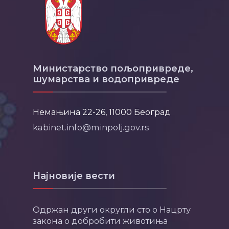
Министарство пољопривреде,
шумарства и водопривреде
Немањина 22-26, 11000 Београд
kabinet.info@minpolj.gov.rs
Најновије вести
Одржан други округли сто о Нацрту
закона о добробити животиња