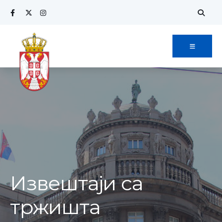
Извештаји са
тржишта