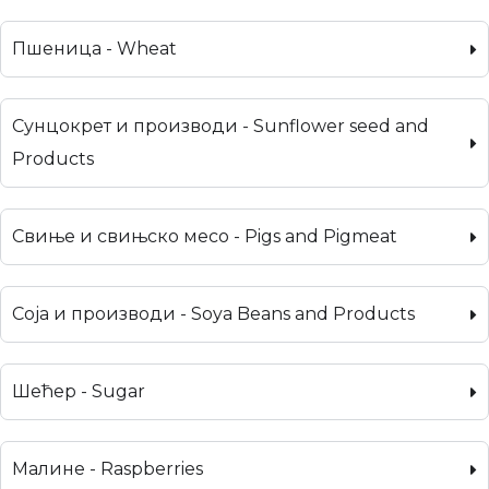
Пшеница - Wheat
Сунцокрет и производи - Sunflower seed and
Products
Свиње и свињско месо - Pigs and Pigmeat
Соја и производи - Soya Beans and Products
Шећер - Sugar
Малине - Raspberries