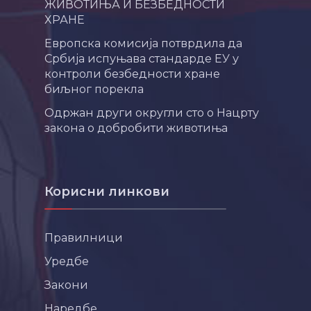
ЖИВОТИЊА И БЕЗБЕДНОСТИ
ХРАНЕ
Европска комисија потврдила да
Србија испуњава стандарде ЕУ у
контроли безбедности хране
биљног порекла
Одржан други округли сто о Нацрту
закона о добробити животиња
Корисни линкови
Правилници
Уредбе
Закони
Наредбе