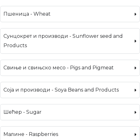
Пшеница - Wheat
Сунцокрет и производи - Sunflower seed and
Products
Свиње и свињско месо - Pigs and Pigmeat
Соја и производи - Soya Beans and Products
Шећер - Sugar
Малине - Raspberries