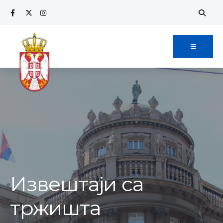
Извештаји са
тржишта