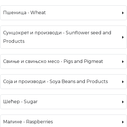
Пшеница - Wheat
Сунцокрет и производи - Sunflower seed and
Products
Свиње и свињско месо - Pigs and Pigmeat
Соја и производи - Soya Beans and Products
Шећер - Sugar
Малине - Raspberries