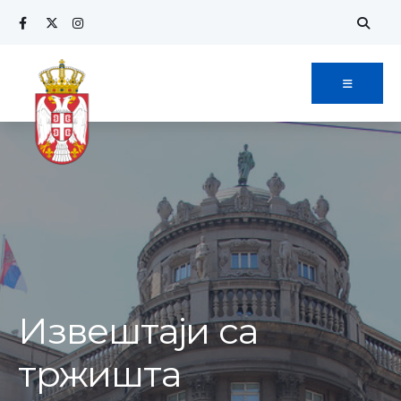
Извештаји са
тржишта