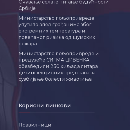
Очување села је питање будућности
Србије
Министарство пољопривреде
упутило апел грађанима због
екстремних температура и
повећаног ризика од шумских
пожара
Министарство пољопривреде и
предузеће СИГМА ЦРВЕНКА
обезбедили 250 хиљада литара
дезинфекционих средстава за
сузбијање болести животиња
Корисни линкови
Правилници