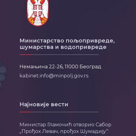
Министарство пољопривреде,
шумарства и водопривреде
Немањина 22-26, 11000 Београд
kabinet.info@minpolj.gov.rs
Најновије вести
Министар Гламочић отворио Сабор
„Прођох Левач, прођох Шумадију“: