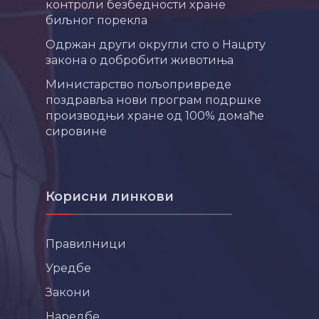
контроли безбедности хране
биљног порекла
Одржан други округли сто о Нацрту
закона о добробити животиња
Министарство пољопривреде
поздравља нови програм подршке
производњи хране од 100% домаће
сировине
Корисни линкови
Правилници
Уредбе
Закони
Наредбе