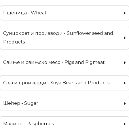
Пшеница - Wheat
Сунцокрет и производи - Sunflower seed and
Products
Свиње и свињско месо - Pigs and Pigmeat
Соја и производи - Soya Beans and Products
Шећер - Sugar
Малине - Raspberries