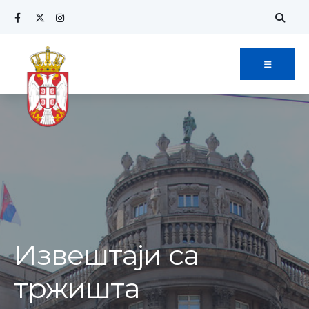
Извештаји са
тржишта