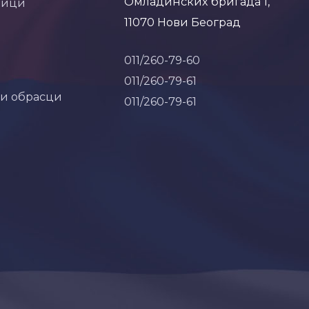
Омладинских бригада 1,
ници
11070 Нови Београд
011/260-79-60
011/260-79-61
 и обрасци
011/260-79-61