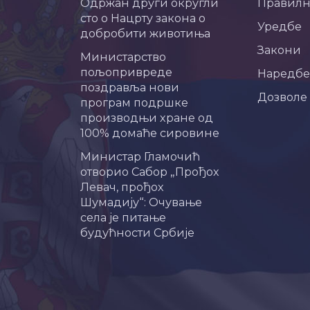
Одржан други округли
Правил
сто о Нацрту закона о
Уредбе
добробити животиња
Закони
Министарство
пољопривреде
Наредбе
поздравља нови
Дозволе
програм подршке
производњи хране од
100% домаће сировине
Министар Гламочић
отворио Сабор „Прођох
Левач, прођох
Шумадију“: Очување
села је питање
будућности Србије