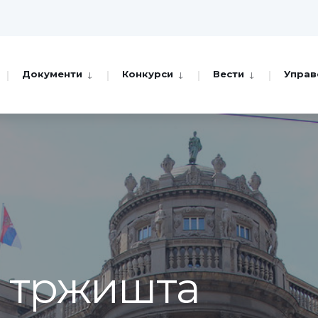
Документи
Конкурси
Вести
Управ
а тржишта