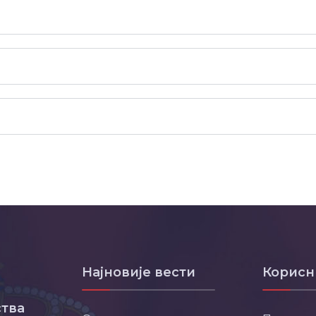
Најновије вести
Корисн
тва