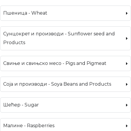
Пшеница - Wheat
Сунцокрет и производи - Sunflower seed and
Products
Свиње и свињско месо - Pigs and Pigmeat
Соја и производи - Soya Beans and Products
Шећер - Sugar
Малине - Raspberries