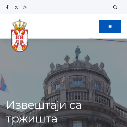
Извештаји са
тржишта