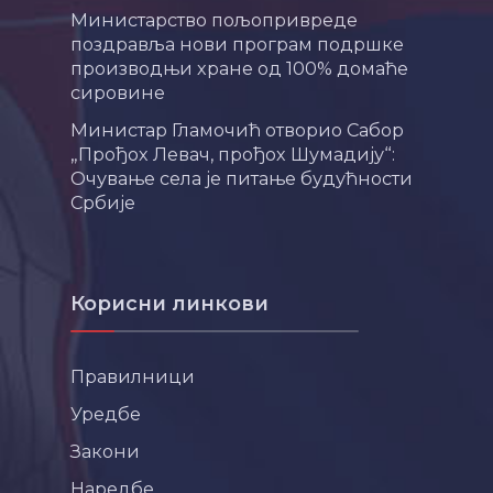
Министарство пољопривреде
поздравља нови програм подршке
производњи хране од 100% домаће
сировине
Министар Гламочић отворио Сабор
„Прођох Левач, прођох Шумадију“:
Очување села је питање будућности
Србије
Корисни линкови
Правилници
Уредбе
Закони
Наредбе