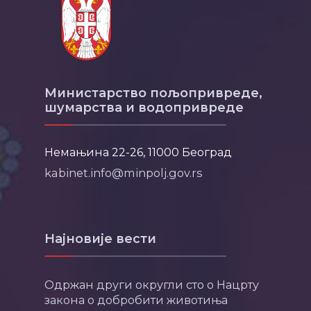
Министарство пољопривреде,
шумарства и водопривреде
Немањина 22-26, 11000 Београд
kabinet.info@minpolj.gov.rs
Најновије вести
Одржан други округли сто о Нацрту
закона о добробити животиња