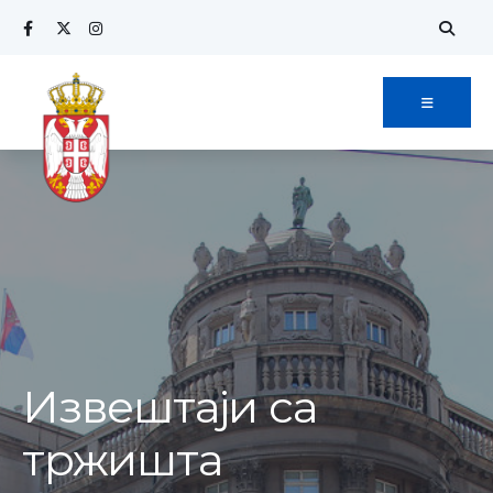
Извештаји са
тржишта