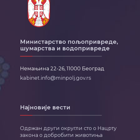
Министарство пољопривреде,
шумарства и водопривреде
Немањина 22-26, 11000 Београд
kabinet.info@minpolj.gov.rs
Најновије вести
Одржан други округли сто о Нацрту
закона о добробити животиња