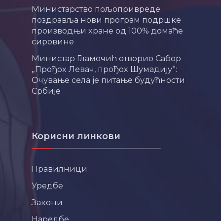
Министарство пољопривреде
поздравља нови програм подршке
производњи хране од 100% домаће
сировине
Министар Гламочић отворио Сабор
„Прођох Левач, прођох Шумадију“:
Очување села је питање будућности
Србије
Корисни линкови
Правилници
Уредбе
Закони
Наредбе