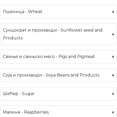
Пшеница - Wheat
Сунцокрет и производи - Sunflower seed and
Products
Свиње и свињско месо - Pigs and Pigmeat
Соја и производи - Soya Beans and Products
Шећер - Sugar
Малине - Raspberries