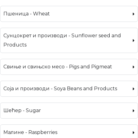
Пшеница - Wheat
Сунцокрет и производи - Sunflower seed and
Products
Свиње и свињско месо - Pigs and Pigmeat
Соја и производи - Soya Beans and Products
Шећер - Sugar
Малине - Raspberries