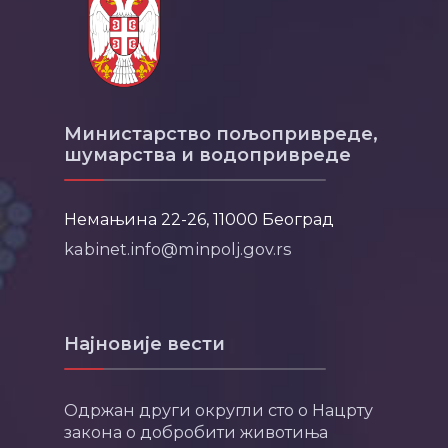
Министарство пољопривреде,
шумарства и водопривреде
Немањина 22-26, 11000 Београд
kabinet.info@minpolj.gov.rs
Најновије вести
Одржан други округли сто о Нацрту
закона о добробити животиња