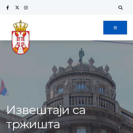
Извештаји са
тржишта