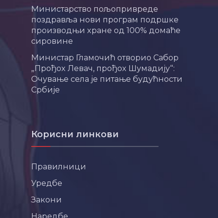
Министарство пољопривреде
поздравља нови програм подршке
производњи хране од 100% домаће
сировине
Министар Гламочић отворио Сабор
„Прођох Левач, прођох Шумадију“:
Очување села је питање будућности
Србије
Корисни линкови
Правилници
Уредбе
Закони
Наредбе