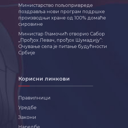
Министарство пољопривреде
поздравља нови програм подршке
производњи хране од 100% домаће
сировине
Министар Гламочић отворио Сабор
„Прођох Левач, прођох Шумадију“:
Очување села је питање будућности
Србије
Корисни линкови
Правилници
Уредбе
Закони
Наредбе