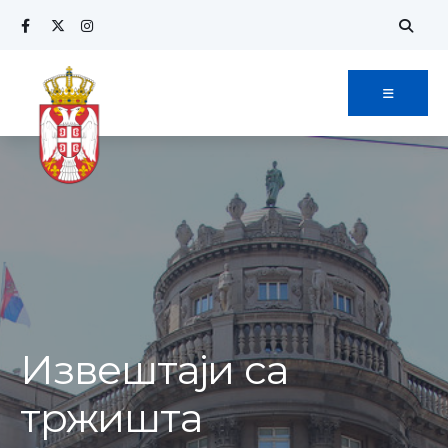
Извештаји са
тржишта