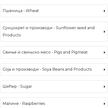
Пшеница - Wheat
Сунцокрет и производи - Sunflower seed and
Products
Свиње и свињско месо - Pigs and Pigmeat
Соја и производи - Soya Beans and Products
Шећер - Sugar
Малине - Raspberries