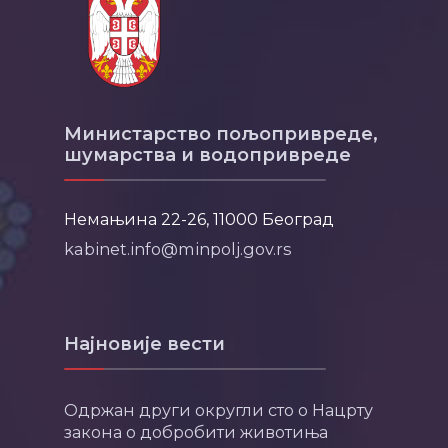
Министарство пољопривреде,
шумарства и водопривреде
Немањина 22-26, 11000 Београд
kabinet.info@minpolj.gov.rs
Најновије вести
Одржан други округли сто о Нацрту
закона о добробити животиња