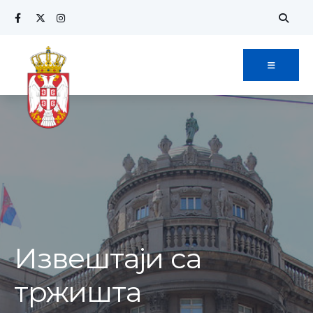
Извештаји са
тржишта