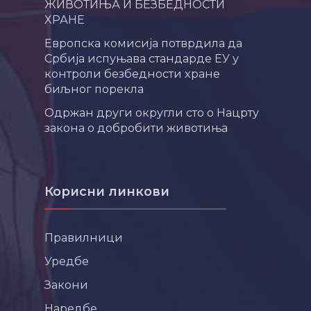
ЖИВОТИЊА И БЕЗБЕДНОСТИ
ХРАНЕ
Европска комисија потврдила да
Србија испуњава стандарде ЕУ у
контроли безбедности хране
биљног порекла
Одржан други округли сто о Нацрту
закона о добробити животиња
Корисни линкови
Правилници
Уредбе
Закони
Наредбе