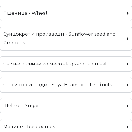
Пшеница - Wheat
Сунцокрет и производи - Sunflower seed and
Products
Свиње и свињско месо - Pigs and Pigmeat
Соја и производи - Soya Beans and Products
Шећер - Sugar
Малине - Raspberries