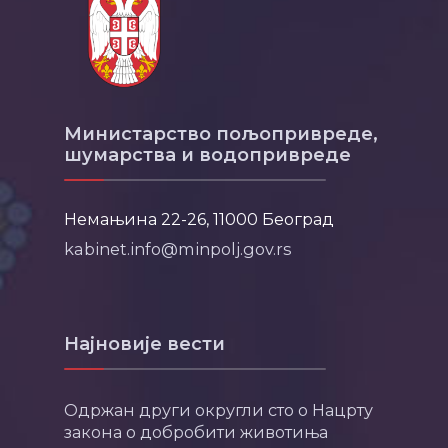
Министарство пољопривреде,
шумарства и водопривреде
Немањина 22-26, 11000 Београд
kabinet.info@minpolj.gov.rs
Најновије вести
Одржан други округли сто о Нацрту
закона о добробити животиња