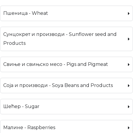
Пшеница - Wheat
Сунцокрет и производи - Sunflower seed and
Products
Свиње и свињско месо - Pigs and Pigmeat
Соја и производи - Soya Beans and Products
Шећер - Sugar
Малине - Raspberries