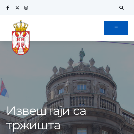
Извештаји са
тржишта