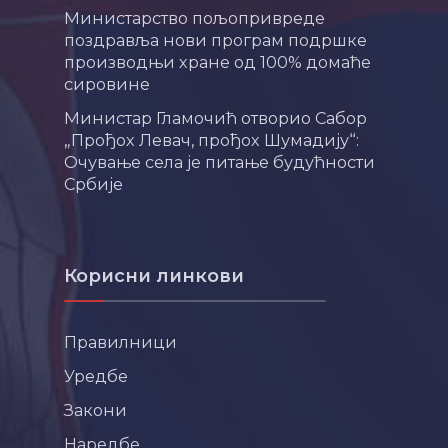
Министарство пољопривреде
поздравља нови програм подршке
производњи хране од 100% домаће
сировине
Министар Гламочић отворио Сабор
„Прођох Левач, прођох Шумадију“:
Очување села је питање будућности
Србије
Корисни линкови
Правилници
Уредбе
Закони
Наредбе