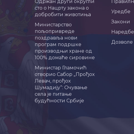
Одржан други округли
Правил
сто о Нацрту закона о
Уредбе
добробити животиња
Закони
Министарство
пољопривреде
Наредбе
поздравља нови
Дозволе
програм подршке
производњи хране од
100% домаће сировине
Министар Гламочић
отворио Сабор „Прођох
Левач, прођох
Шумадију“: Очување
села је питање
будућности Србије