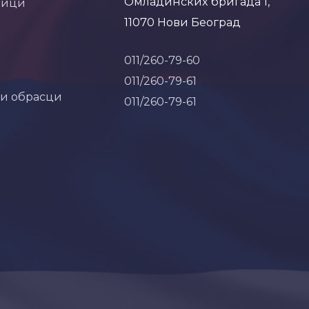
Омладинских бригада 1,
ници
11070 Нови Београд
011/260-79-60
011/260-79-61
 и обрасци
011/260-79-61