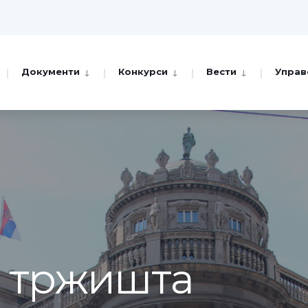
Документи
Конкурси
Вести
Управ
а тржишта