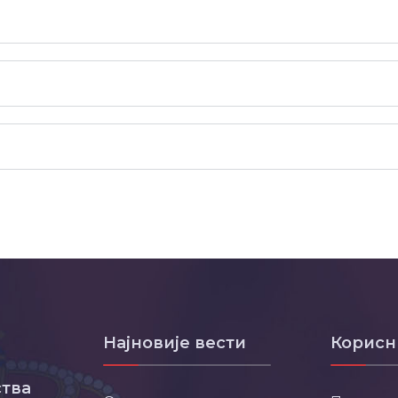
Најновије вести
Корисн
тва