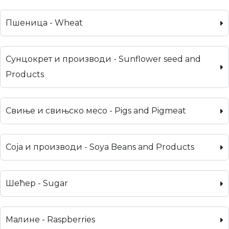
Пшеница - Wheat
Сунцокрет и производи - Sunflower seed and
Products
Свиње и свињско месо - Pigs and Pigmeat
Соја и производи - Soya Beans and Products
Шећер - Sugar
Малине - Raspberries