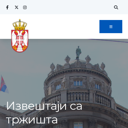
Извештаји са
тржишта