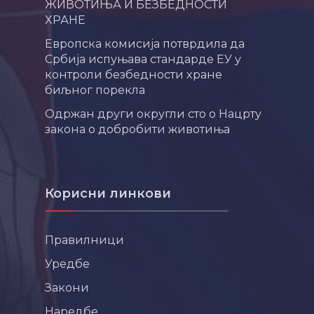
ЖИВОТИЊА И БЕЗБЕДНОСТИ
ХРАНЕ
Европска комисија потврдила да
Србија испуњава стандарде ЕУ у
контроли безбедности хране
биљног порекла
Одржан други округли сто о Нацрту
закона о добробити животиња
Корисни линкови
Правилници
Уредбе
Закони
Наредбе