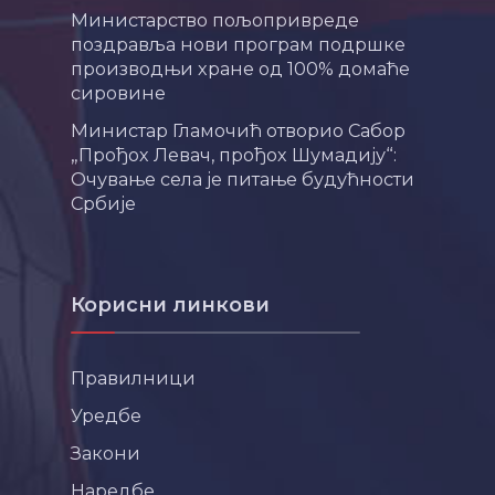
Министарство пољопривреде
поздравља нови програм подршке
производњи хране од 100% домаће
сировине
Министар Гламочић отворио Сабор
„Прођох Левач, прођох Шумадију“:
Очување села је питање будућности
Србије
Корисни линкови
Правилници
Уредбе
Закони
Наредбе