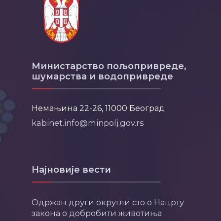
Министарство пољопривреде,
шумарства и водопривреде
Немањина 22-26, 11000 Београд
kabinet.info@minpolj.gov.rs
Најновије вести
Одржан други округли сто о Нацрту
закона о добробити животиња