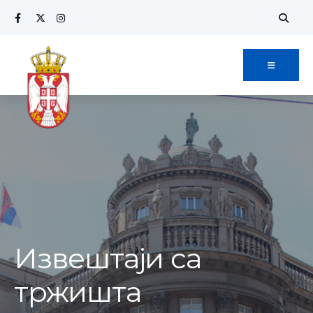
Извештаји са
тржишта