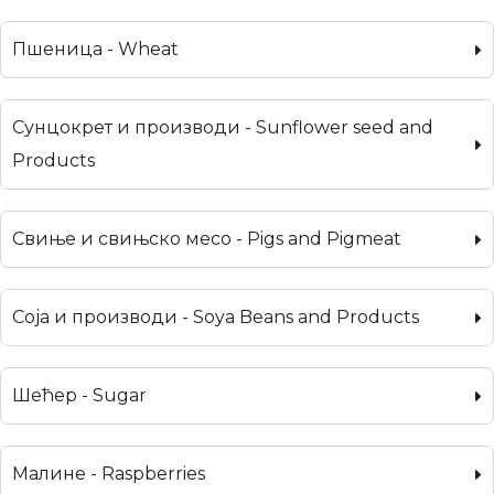
Пшеница - Wheat
Сунцокрет и производи - Sunflower seed and
Products
Свиње и свињско месо - Pigs and Pigmeat
Соја и производи - Soya Beans and Products
Шећер - Sugar
Малине - Raspberries