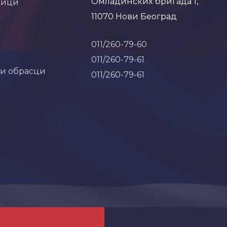
Омладинских бригада 1,
ници
11070 Нови Београд
011/260-79-60
011/260-79-61
 и обрасци
011/260-79-61