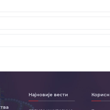
Најновије вести
Корисн
тва