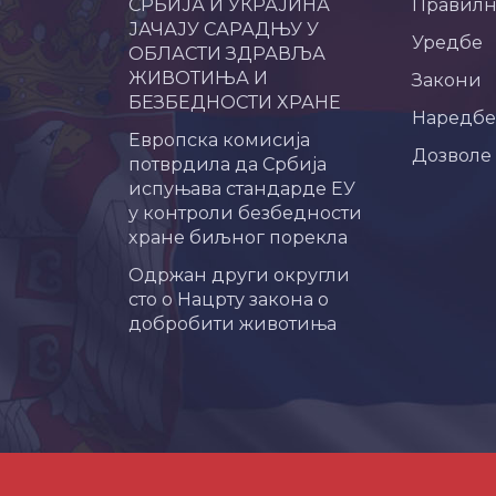
СРБИЈА И УКРАЈИНА
Правил
ЈАЧАЈУ САРАДЊУ У
Уредбе
ОБЛАСТИ ЗДРАВЉА
ЖИВОТИЊА И
Закони
БЕЗБЕДНОСТИ ХРАНЕ
Наредбе
Европска комисија
Дозволе
потврдила да Србија
испуњава стандарде ЕУ
у контроли безбедности
хране биљног порекла
Одржан други округли
сто о Нацрту закона о
добробити животиња