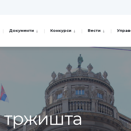
Документи
Конкурси
Вести
Управ
а тржишта