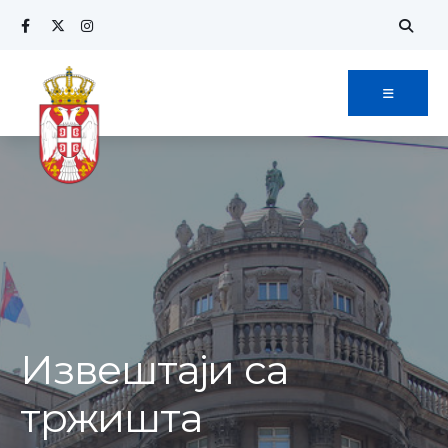
Извештаји са
тржишта