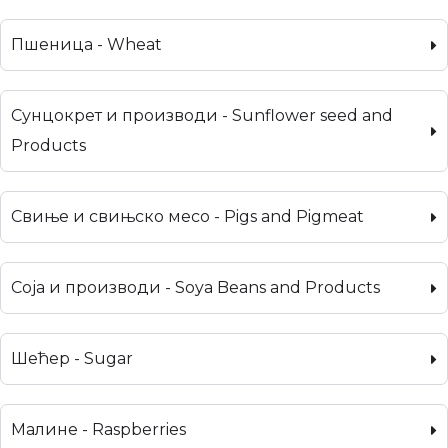
Пшеница - Wheat
Сунцокрет и производи - Sunflower seed and
Products
Свиње и свињско месо - Pigs and Pigmeat
Соја и производи - Soya Beans and Products
Шећер - Sugar
Малине - Raspberries