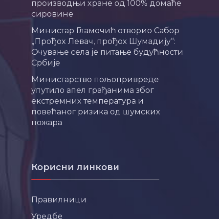
производњи хране од 100% домаће
сировине
Министар Гламочић отворио Сабор
„Прођох Левач, прођох Шумадију“:
Очување села је питање будућности
Србије
Министарство пољопривреде
упутило апел грађанима због
екстремних температура и
повећаног ризика од шумских
пожара
Корисни линкови
Правилници
Уредбе