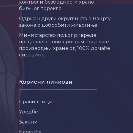
контроли безбедности хране
биљног порекла
Одржан други округли сто о Нацрту
закона о добробити животиња
Министарство пољопривреде
поздравља нови програм подршке
производњи хране од 100% домаће
сировине
Корисни линкови
Правилници
Уредбе
Закони
Наредбе