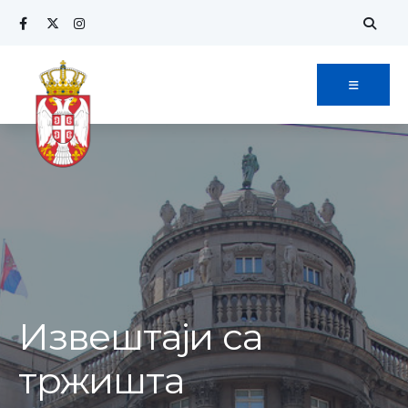
Извештаји са
тржишта