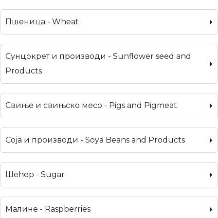
Пшеница - Wheat
Сунцокрет и производи - Sunflower seed and
Products
Свиње и свињско месо - Pigs and Pigmeat
Соја и производи - Soya Beans and Products
Шећер - Sugar
Малине - Raspberries