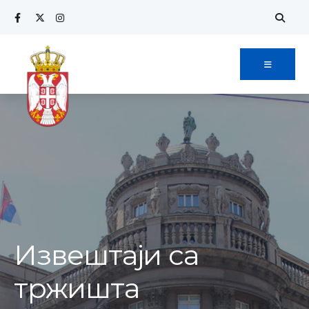
Извештаји са
тржишта