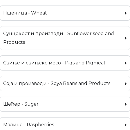
Пшеница - Wheat
Сунцокрет и производи - Sunflower seed and
Products
Свиње и свињско месо - Pigs and Pigmeat
Соја и производи - Soya Beans and Products
Шећер - Sugar
Малине - Raspberries