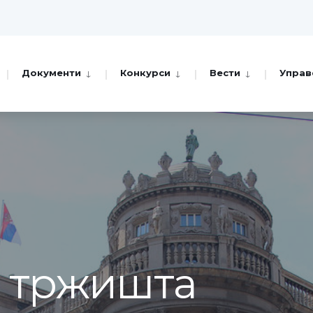
Документи
Конкурси
Вести
Управ
а тржишта