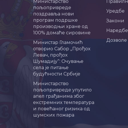
Министарство
Правил
пољопривреде
Уредбе
поздравља нови
програм подршке
Закони
производњи хране од
Наредбе
100% домаће сировине
Дозволе
Министар Гламочић
отворио Сабор „Прођох
Левач, прођох
Шумадију“: Очување
села је питање
будућности Србије
Министарство
пољопривреде упутило
апел грађанима због
екстремних температура
и повећаног ризика од
шумских пожара