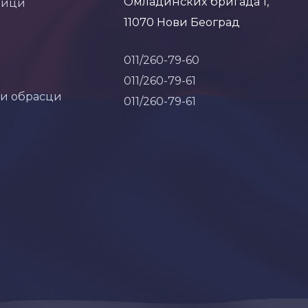
Омладинских бригада 1,
ници
11070 Нови Београд
011/260-79-60
011/260-79-61
 и обрасци
011/260-79-61