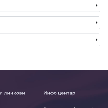
и линкови
Инфо центар