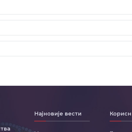
Најновије вести
Корисн
тва