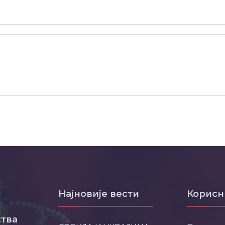
Најновије вести
Корисн
тва