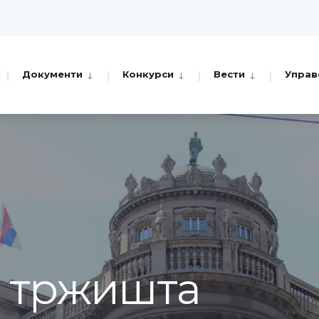
Документи
Конкурси
Вести
Управ
а тржишта