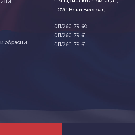
Омладинских бригада 1,
ници
11070 Нови Београд
011/260-79-60
011/260-79-61
 и обрасци
011/260-79-61