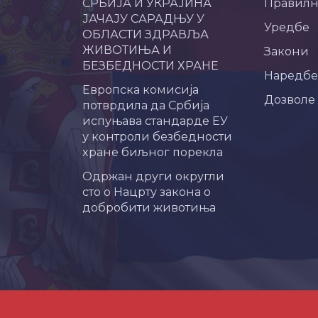
СРБИЈА И УКРАЈИНА
Правил
ЈАЧАЈУ САРАДЊУ У
Уредбе
ОБЛАСТИ ЗДРАВЉА
ЖИВОТИЊА И
Закони
БЕЗБЕДНОСТИ ХРАНЕ
Наредбе
Европска комисија
Дозволе
потврдила да Србија
испуњава стандарде ЕУ
у контроли безбедности
хране биљног порекла
Одржан други округли
сто о Нацрту закона о
добробити животиња