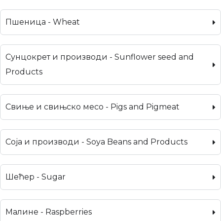
Пшеница - Wheat
Сунцокрет и производи - Sunflower seed and
Products
Свиње и свињско месо - Pigs and Pigmeat
Соја и производи - Soya Beans and Products
Шећер - Sugar
Малине - Raspberries