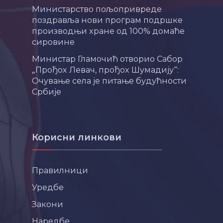
Министарство пољопривреде
поздравља нови програм подршке
производњи хране од 100% домаће
сировине
Министар Гламочић отворио Сабор
„Прођох Левач, прођох Шумадију“:
Очување села је питање будућности
Србије
Корисни линкови
Правилници
Уредбе
Закони
Наредбе