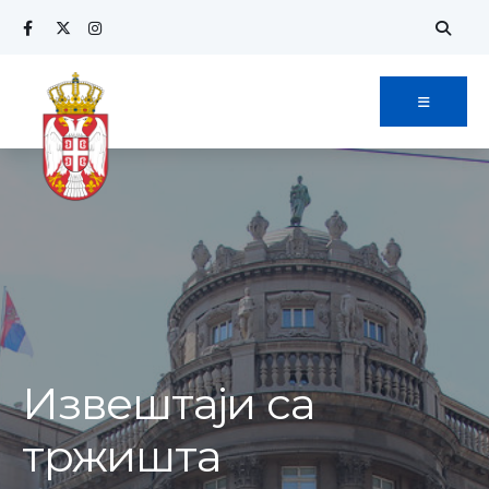
Извештаји са
тржишта