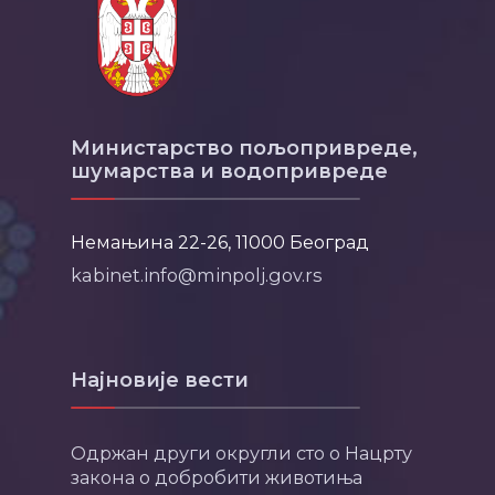
Министарство пољопривреде,
шумарства и водопривреде
Немањина 22-26, 11000 Београд
kabinet.info@minpolj.gov.rs
Најновије вести
Одржан други округли сто о Нацрту
закона о добробити животиња