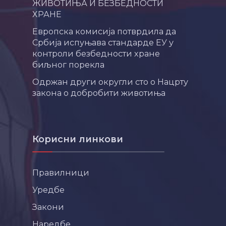
ЖИВОТИЊА И БЕЗБЕДНОСТИ
ХРАНЕ
Европска комисија потврдила да
Србија испуњава стандарде ЕУ у
контроли безбедности хране
биљног порекла
Одржан други округли сто о Нацрту
закона о добробити животиња
Корисни линкови
Правилници
Уредбе
Закони
Наредбе