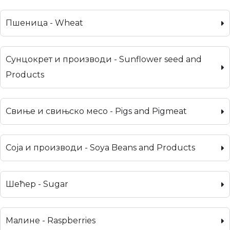
Пшеница - Wheat
Сунцокрет и производи - Sunflower seed and
Products
Свиње и свињско месо - Pigs and Pigmeat
Соја и производи - Soya Beans and Products
Шећер - Sugar
Малине - Raspberries