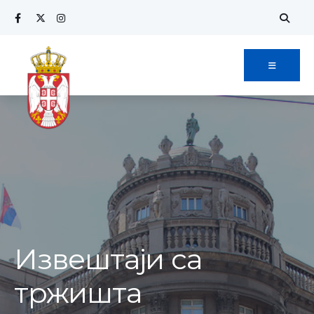
Извештаји са
тржишта