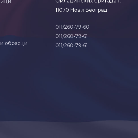
Омладинских бригада 1,
ници
11070 Нови Београд
011/260-79-60
011/260-79-61
 и обрасци
011/260-79-61