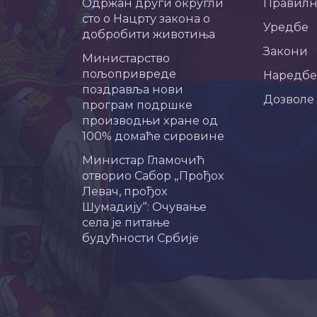
Одржан други округли
Правил
сто о Нацрту закона о
Уредбе
добробити животиња
Закони
Министарство
пољопривреде
Наредбе
поздравља нови
Дозволе
програм подршке
производњи хране од
100% домаће сировине
Министар Гламочић
отворио Сабор „Прођох
Левач, прођох
Шумадију“: Очување
села је питање
будућности Србије