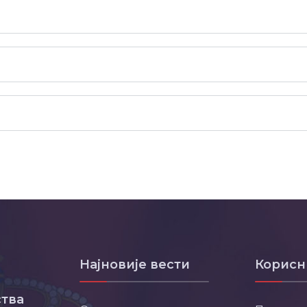
Најновије вести
Корисн
тва