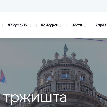
Документи
Конкурси
Вести
Управ
а тржишта