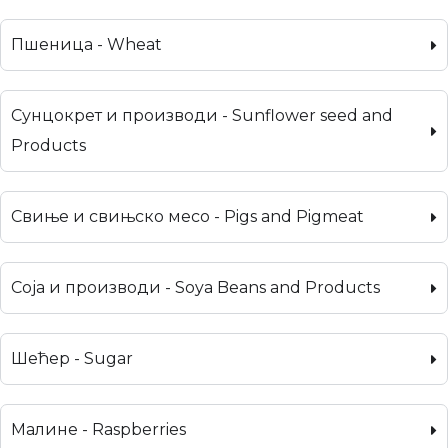
Пшеница - Wheat
Сунцокрет и производи - Sunflower seed and
Products
Свиње и свињско месо - Pigs and Pigmeat
Соја и производи - Soya Beans and Products
Шећер - Sugar
Малине - Raspberries