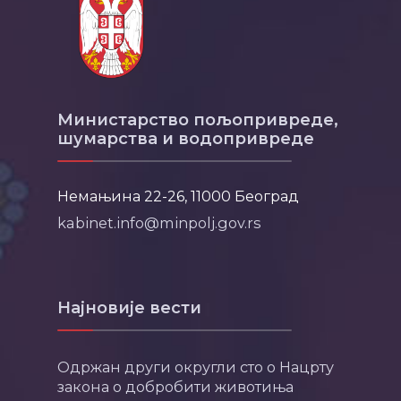
Министарство пољопривреде,
шумарства и водопривреде
Немањина 22-26, 11000 Београд
kabinet.info@minpolj.gov.rs
Најновије вести
Одржан други округли сто о Нацрту
закона о добробити животиња