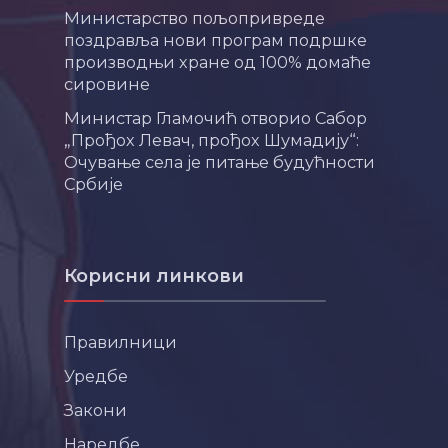
Министарство пољопривреде
поздравља нови програм подршке
производњи хране од 100% домаће
сировине
Министар Гламочић отворио Сабор
„Прођох Левач, прођох Шумадију“:
Очување села је питање будућности
Србије
Корисни линкови
Правилници
Уредбе
Закони
Наредбе