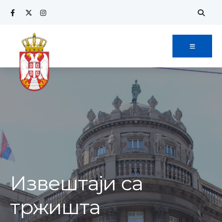
Извештаји са
тржишта