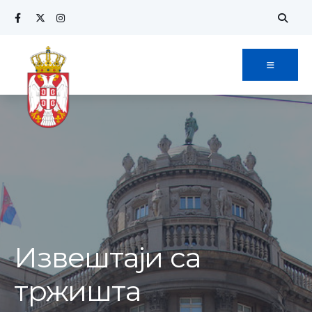
Извештаји са
тржишта