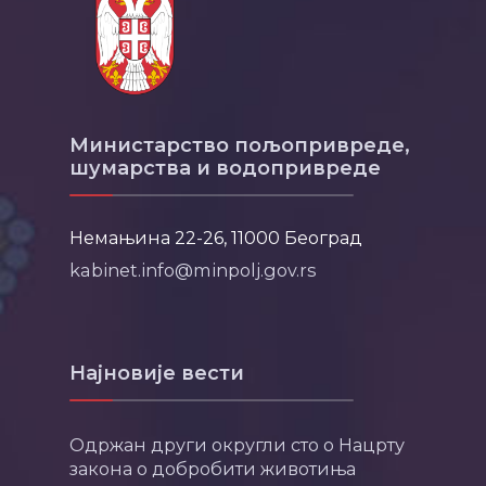
Министарство пољопривреде,
шумарства и водопривреде
Немањина 22-26, 11000 Београд
kabinet.info@minpolj.gov.rs
Најновије вести
Одржан други округли сто о Нацрту
закона о добробити животиња