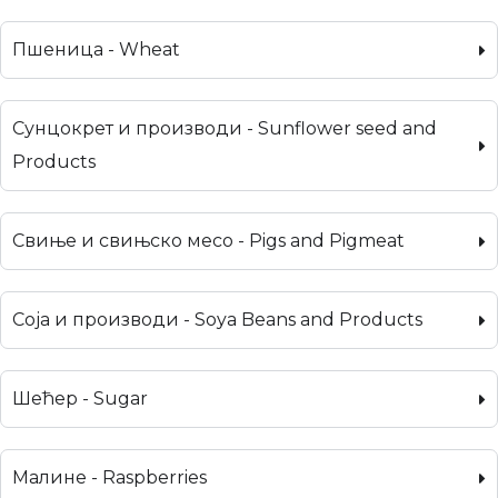
Пшеница - Wheat
Сунцокрет и производи - Sunflower seed and
Products
Свиње и свињско месо - Pigs and Pigmeat
Соја и производи - Soya Beans and Products
Шећер - Sugar
Малине - Raspberries