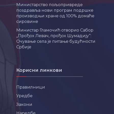
Министарство пољопривреде
поздравља нови програм подршке
производњи хране од 100% домаће
сировине
Министар Гламочић отворио Сабор
„Прођох Левач, прођох Шумадију“:
Очување села је питање будућности
Србије
Корисни линкови
Правилници
Уредбе
Закони
Наредбе