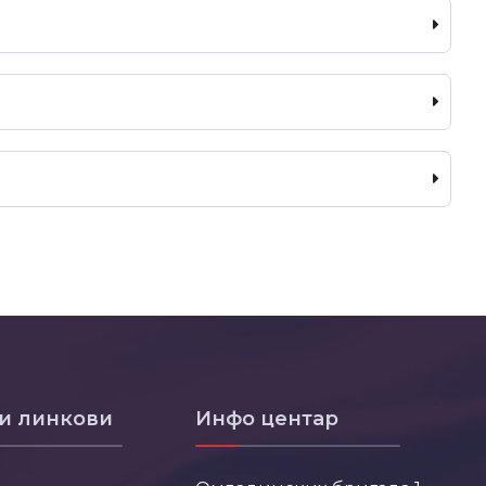
и линкови
Инфо центар