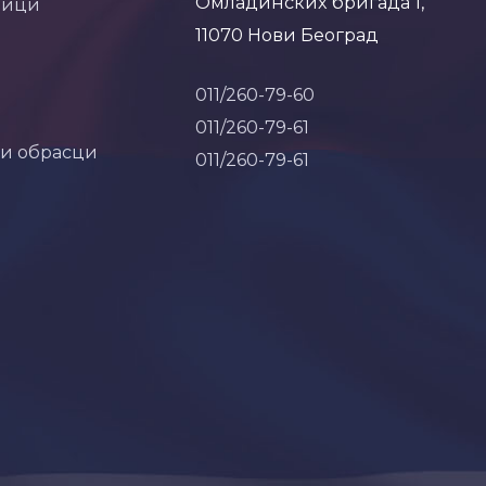
Омладинских бригада 1,
ници
11070 Нови Београд
011/260-79-60
011/260-79-61
 и обрасци
011/260-79-61