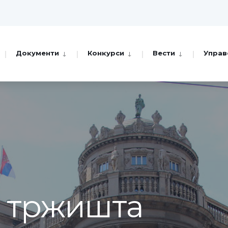
Документи
Конкурси
Вести
Управ
а тржишта