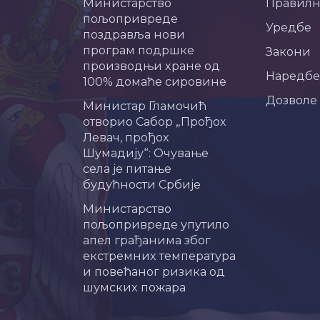
Министарство
Правил
пољопривреде
Уредбе
поздравља нови
програм подршке
Закони
производњи хране од
Наредбе
100% домаће сировине
Дозволе
Министар Гламочић
отворио Сабор „Прођох
Левач, прођох
Шумадију“: Очување
села је питање
будућности Србије
Министарство
пољопривреде упутило
апел грађанима због
екстремних температура
и повећаног ризика од
шумских пожара