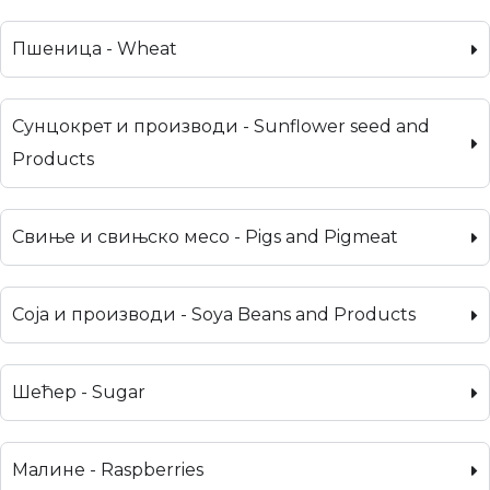
Пшеница - Wheat
Сунцокрет и производи - Sunflower seed and
Products
Свиње и свињско месо - Pigs and Pigmeat
Соја и производи - Soya Beans and Products
Шећер - Sugar
Малине - Raspberries