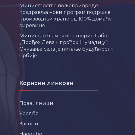
Министарство пољопривреде
поздравља нови програм подршке
производњи хране од 100% домаће
сировине
Министар Гламочић отворио Сабор
„Прођох Левач, прођох Шумадију“:
Очување села је питање будућности
Србије
Корисни линкови
Правилници
Уредбе
Закони
Наредбе