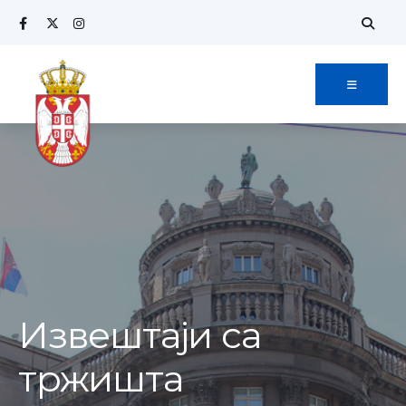
Извештаји са
тржишта