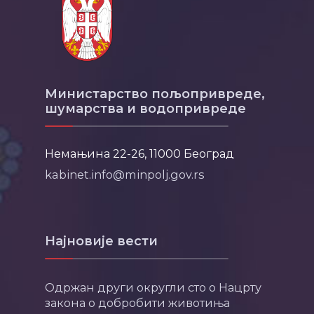
Министарство пољопривреде,
шумарства и водопривреде
Немањина 22-26, 11000 Београд
kabinet.info@minpolj.gov.rs
Најновије вести
Одржан други округли сто о Нацрту
закона о добробити животиња