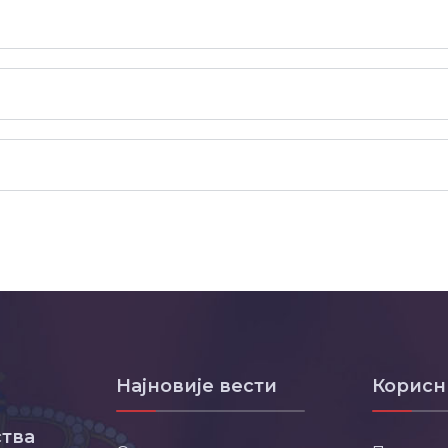
Најновије вести
Корисн
тва