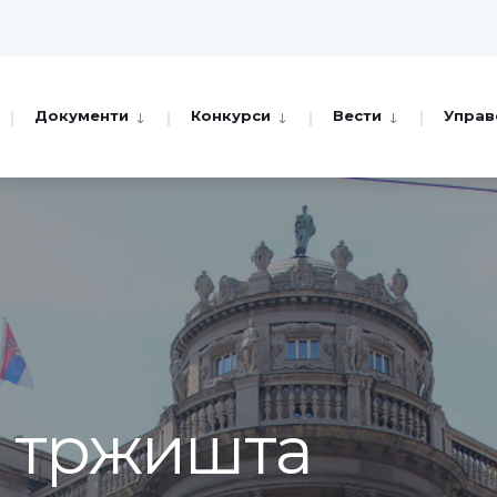
Документи
Конкурси
Вести
Управ
а тржишта