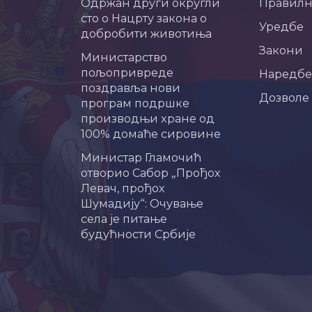
Одржан други округли
Правил
сто о Нацрту закона о
Уредбе
добробити животиња
Закони
Министарство
пољопривреде
Наредбе
поздравља нови
Дозволе
програм подршке
производњи хране од
100% домаће сировине
Министар Гламочић
отворио Сабор „Прођох
Левач, прођох
Шумадију“: Очување
села је питање
будућности Србије