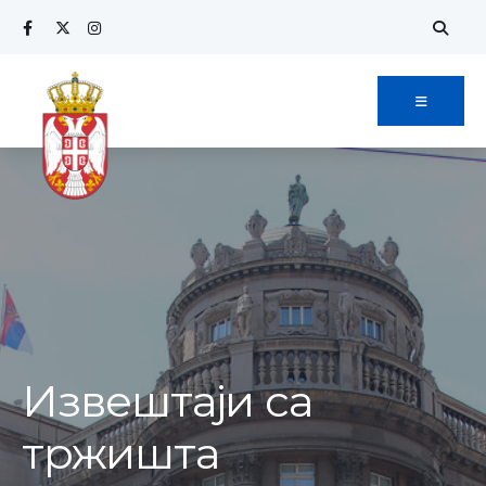
Извештаји са
тржишта