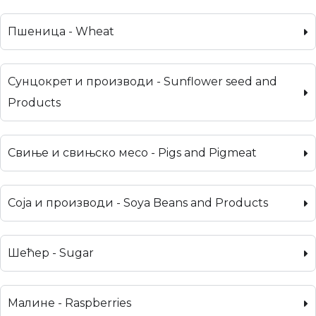
Пшеница - Wheat
Сунцокрет и производи - Sunflower seed and
Products
Свиње и свињско месо - Pigs and Pigmeat
Соја и производи - Soya Beans and Products
Шећер - Sugar
Малине - Raspberries