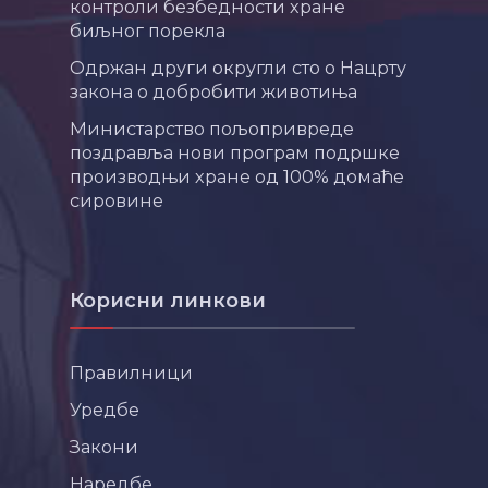
контроли безбедности хране
биљног порекла
Одржан други округли сто о Нацрту
закона о добробити животиња
Министарство пољопривреде
поздравља нови програм подршке
производњи хране од 100% домаће
сировине
Корисни линкови
Правилници
Уредбе
Закони
Наредбе