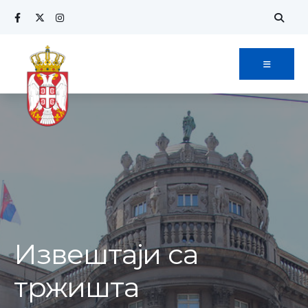
Извештаји са
тржишта