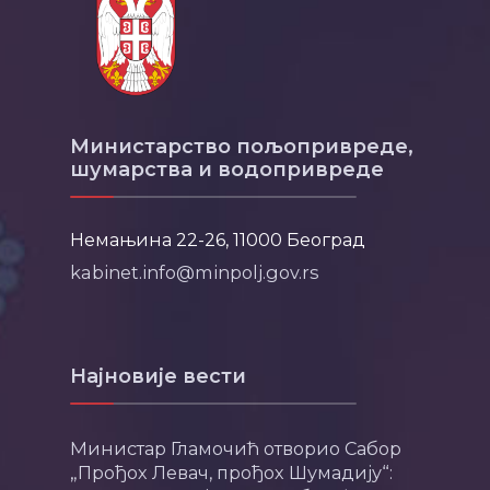
Министарство пољопривреде,
шумарства и водопривреде
Немањина 22-26, 11000 Београд
kabinet.info@minpolj.gov.rs
Најновије вести
Министар Гламочић отворио Сабор
„Прођох Левач, прођох Шумадију“: