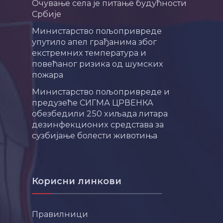
Очување села је питање будућности
Србије
Министарство пољопривреде
упутило апел грађанима због
екстремних температура и
повећаног ризика од шумских
пожара
Министарство пољопривреде и
предузеће СИГМА ЦРВЕНКА
обезбедили 250 хиљада литара
дезинфекционих средстава за
сузбијање болести животиња
Корисни линкови
Правилници