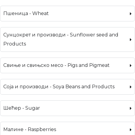
Пшеница - Wheat
Сунцокрет и производи - Sunflower seed and
Products
Свиње и свињско месо - Pigs and Pigmeat
Соја и производи - Soya Beans and Products
Шећер - Sugar
Малине - Raspberries