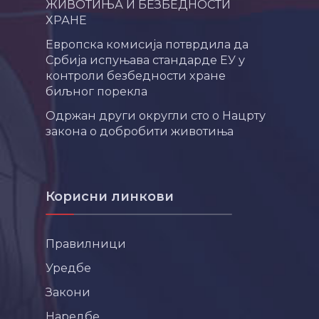
ЖИВОТИЊА И БЕЗБЕДНОСТИ
ХРАНЕ
Европска комисија потврдила да
Србија испуњава стандарде ЕУ у
контроли безбедности хране
биљног порекла
Одржан други округли сто о Нацрту
закона о добробити животиња
Корисни линкови
Правилници
Уредбе
Закони
Наредбе