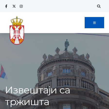
Извештаји са
тржишта