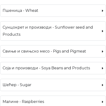
Пшеница - Wheat
Сунцокрет и производи - Sunflower seed and
Products
Свиње и свињско месо - Pigs and Pigmeat
Соја и производи - Soya Beans and Products
Шећер - Sugar
Малине - Raspberries