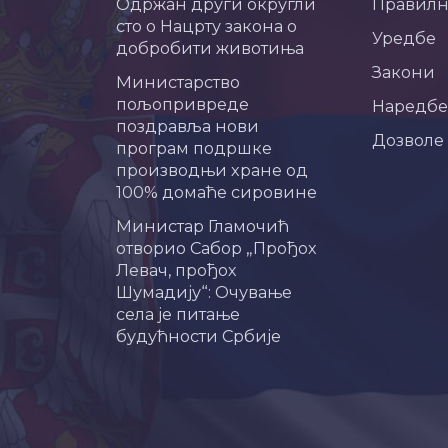
Одржан други округли
Правил
сто о Нацрту закона о
Уредбе
добробити животиња
Закони
Министарство
пољопривреде
Наредбе
поздравља нови
Дозволе
програм подршке
производњи хране од
100% домаће сировине
Министар Гламочић
отворио Сабор „Прођох
Левач, прођох
Шумадију“: Очување
села је питање
будућности Србије