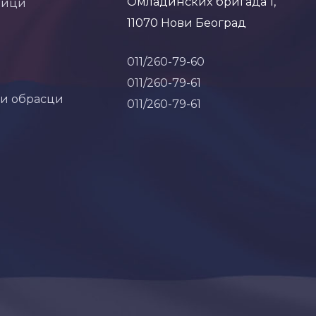
Омладинских бригада 1,
ници
11070 Нови Београд
011/260-79-60
011/260-79-61
 и обрасци
011/260-79-61