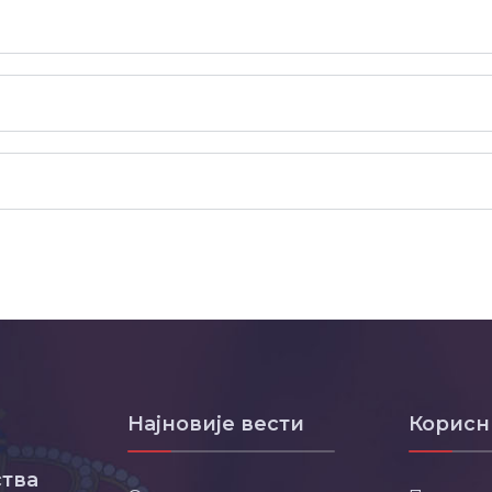
Најновије вести
Корисн
тва