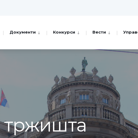
Документи
Конкурси
Вести
Управ
а тржишта