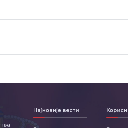
Најновије вести
Корисн
тва