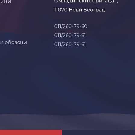
Омладинских бригада 1,
ници
11070 Нови Београд
011/260-79-60
011/260-79-61
 и обрасци
011/260-79-61