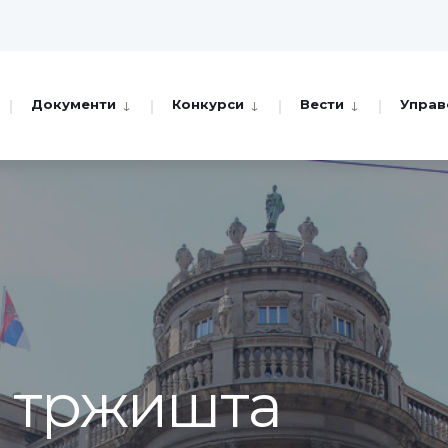
Документи
Конкурси
Вести
Управ
а тржишта