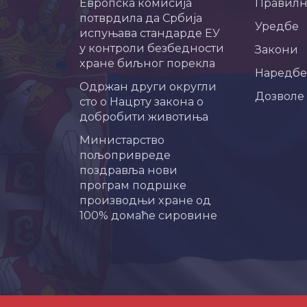
Европска комисија
Правил
потврдила да Србија
Уредбе
испуњава стандарде ЕУ
у контроли безбедности
Закони
хране биљног порекла
Наредбе
Одржан други округли
Дозволе
сто о Нацрту закона о
добробити животиња
Министарство
пољопривреде
поздравља нови
програм подршке
производњи хране од
100% домаће сировине