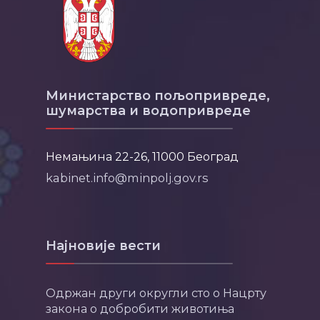
Министарство пољопривреде,
шумарства и водопривреде
Немањина 22-26, 11000 Београд
kabinet.info@minpolj.gov.rs
Најновије вести
Одржан други округли сто о Нацрту
закона о добробити животиња