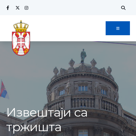
Извештаји са
тржишта