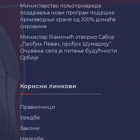
Министарство пољопривреде
поздравља нови програм подршке
производњи хране од 100% домаће
сировине
Министар Гламочић отворио Сабор
„Прођох Левач, прођох Шумадију“:
Очување села је питање будућности
Србије
Корисни линкови
Правилници
Уредбе
Закони
Наредбе