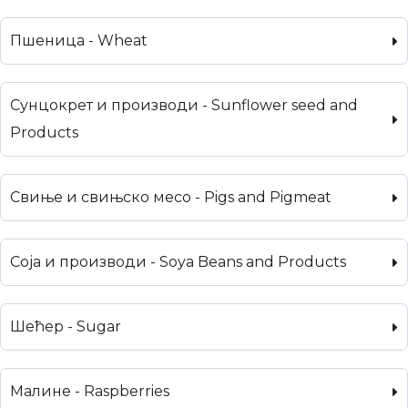
Пшеница - Wheat
Сунцокрет и производи - Sunflower seed and
Products
Свиње и свињско месо - Pigs and Pigmeat
Соја и производи - Soya Beans and Products
Шећер - Sugar
Малине - Raspberries