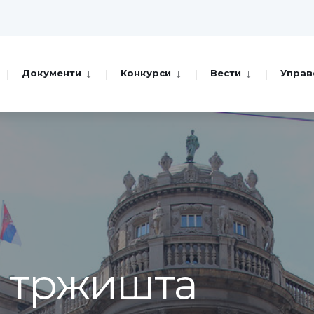
Документи
Конкурси
Вести
Управ
а тржишта