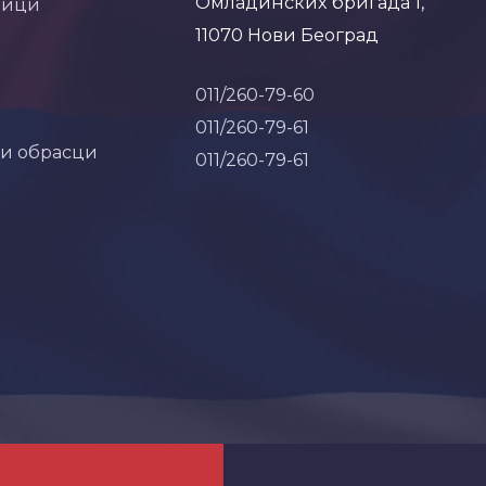
Омладинских бригада 1,
ници
11070 Нови Београд
011/260-79-60
011/260-79-61
 и обрасци
011/260-79-61