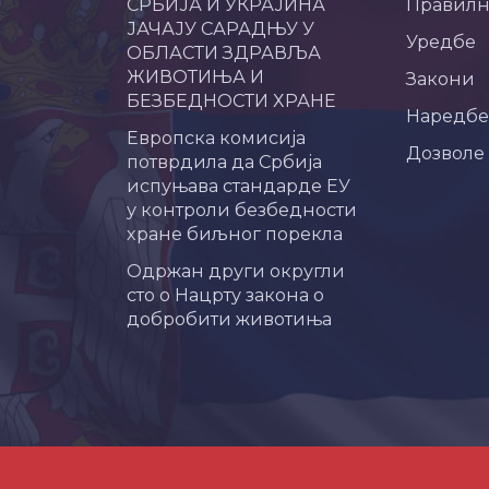
СРБИЈА И УКРАЈИНА
Правил
ЈАЧАЈУ САРАДЊУ У
Уредбе
ОБЛАСТИ ЗДРАВЉА
ЖИВОТИЊА И
Закони
БЕЗБЕДНОСТИ ХРАНЕ
Наредбе
Европска комисија
Дозволе
потврдила да Србија
испуњава стандарде ЕУ
у контроли безбедности
хране биљног порекла
Одржан други округли
сто о Нацрту закона о
добробити животиња