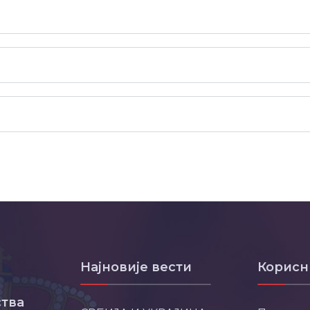
Најновије вести
Корисн
тва