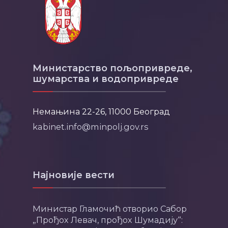
Министарство пољопривреде,
шумарства и водопривреде
Немањина 22-26, 11000 Београд
kabinet.info@minpolj.gov.rs
Најновије вести
Министар Гламочић отворио Сабор
„Прођох Левач, прођох Шумадију“: