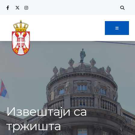
Извештаји са
тржишта