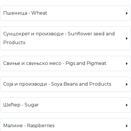
Пшеница - Wheat
Сунцокрет и производи - Sunflower seed and
Products
Свиње и свињско месо - Pigs and Pigmeat
Соја и производи - Soya Beans and Products
Шећер - Sugar
Малине - Raspberries