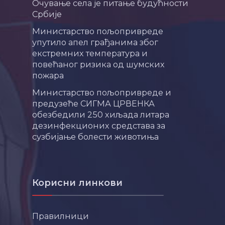
Очување села је питање будућности
Србије
Министарство пољопривреде
упутило апел грађанима због
екстремних температура и
повећаног ризика од шумских
пожара
Министарство пољопривреде и
предузеће СИГМА ЦРВЕНКА
обезбедили 250 хиљада литара
дезинфекционих средстава за
сузбијање болести животиња
Корисни линкови
Правилници