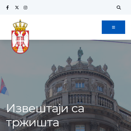
Извештаји са
тржишта