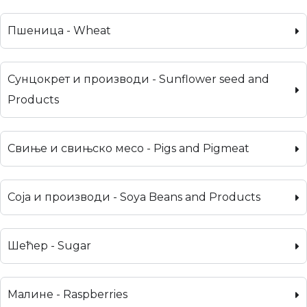
Пшеница - Wheat
Сунцокрет и производи - Sunflower seed and
Products
Свиње и свињско месо - Pigs and Pigmeat
Соја и производи - Soya Beans and Products
Шећер - Sugar
Малине - Raspberries