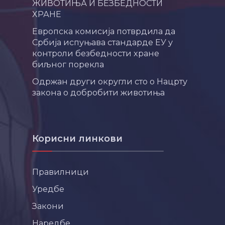
ЖИВОТИЊА И БЕЗБЕДНОСТИ
ХРАНЕ
Европска комисија потврдила да
Србија испуњава стандарде ЕУ у
контроли безбедности хране
биљног порекла
Одржан други округли сто о Нацрту
закона о добробити животиња
Корисни линкови
Правилници
Уредбе
Закони
Наредбе