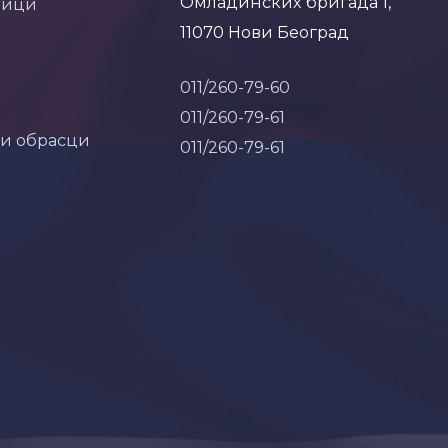
Омладинских бригада 1,
ници
11070 Нови Београд
011/260-79-60
011/260-79-61
 и обрасци
011/260-79-61