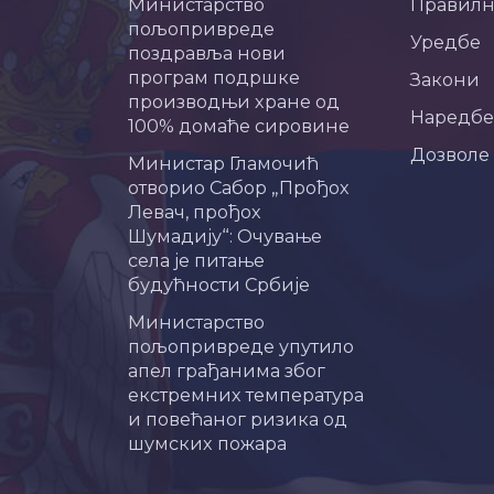
Министарство
Правил
пољопривреде
Уредбе
поздравља нови
програм подршке
Закони
производњи хране од
Наредбе
100% домаће сировине
Дозволе
Министар Гламочић
отворио Сабор „Прођох
Левач, прођох
Шумадију“: Очување
села је питање
будућности Србије
Министарство
пољопривреде упутило
апел грађанима због
екстремних температура
и повећаног ризика од
шумских пожара