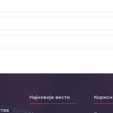
Најновије вести
Корисн
тва