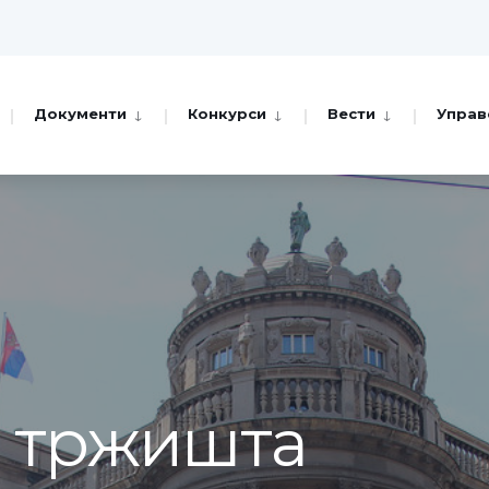
Документи
Конкурси
Вести
Управ
а тржишта