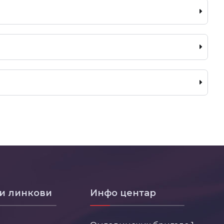
и линкови
Инфо центар