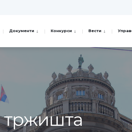
Документи
Конкурси
Вести
Управ
а тржишта