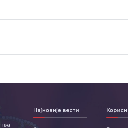
Најновије вести
Корисн
тва