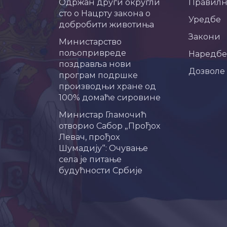
Одржан други округли
Правил
сто о Нацрту закона о
Уредбе
добробити животиња
Закони
Министарство
пољопривреде
Наредбе
поздравља нови
Дозволе
програм подршке
производњи хране од
100% домаће сировине
Министар Гламочић
отворио Сабор „Прођох
Левач, прођох
Шумадију“: Очување
села је питање
будућности Србије