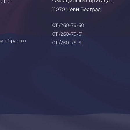
Омладинских бригада 1,
ници
11070 Нови Београд
011/260-79-60
011/260-79-61
 и обрасци
011/260-79-61