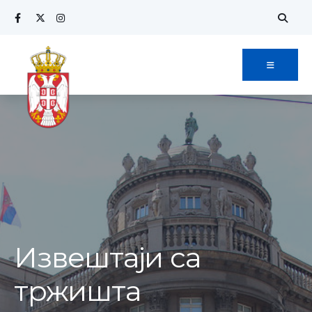
Извештаји са
тржишта