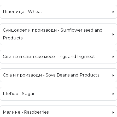
Пшеница - Wheat
Сунцокрет и производи - Sunflower seed and
Products
Свиње и свињско месо - Pigs and Pigmeat
Соја и производи - Soya Beans and Products
Шећер - Sugar
Малине - Raspberries