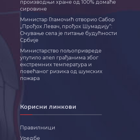
производњи хране од 100% домаће
сировине
Министар Гламочић отворио Сабор
„Прођох Левач, прођох Шумадију“:
Очување села је питање будућности
Србије
Министарство пољопривреде
упутило апел грађанима због
екстремних температура и
повећаног ризика од шумских
пожара
Корисни линкови
Правилници
Уредбе