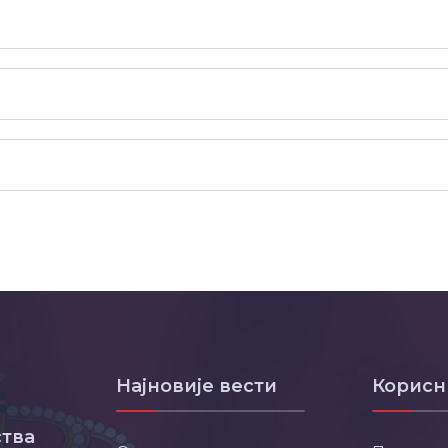
Најновије вести
Корисн
тва