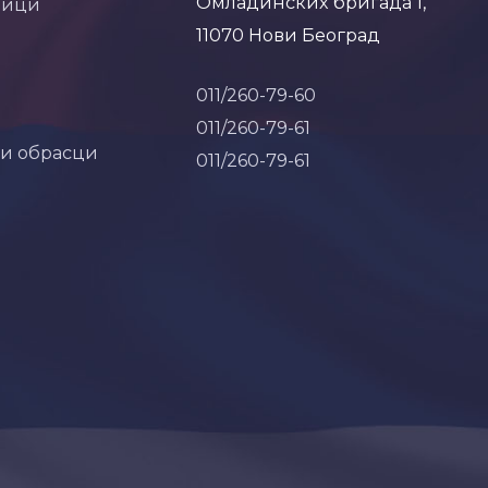
Омладинских бригада 1,
ници
11070 Нови Београд
011/260-79-60
011/260-79-61
 и обрасци
011/260-79-61