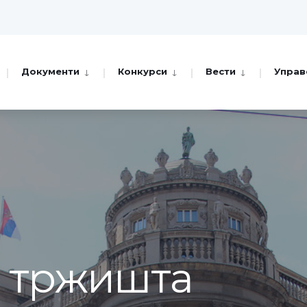
Документи
Конкурси
Вести
Управ
а тржишта