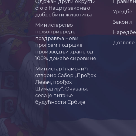
Одржан други округли
Правил
сто о Нацрту закона о
Уредбе
добробити животиња
Закони
Министарство
пољопривреде
Наредбе
поздравља нови
Дозволе
програм подршке
производњи хране од
100% домаће сировине
Министар Гламочић
отворио Сабор „Прођох
Левач, прођох
Шумадију“: Очување
села је питање
будућности Србије