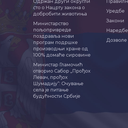
Одржан други округли
Правил
сто о Нацрту закона о
Уредбе
добробити животиња
Закони
Министарство
пољопривреде
Наредбе
поздравља нови
Дозволе
програм подршке
производњи хране од
100% домаће сировине
Министар Гламочић
отворио Сабор „Прођох
Левач, прођох
Шумадију“: Очување
села је питање
будућности Србије