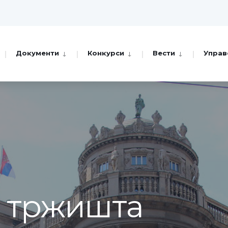
Документи
Конкурси
Вести
Управ
а тржишта