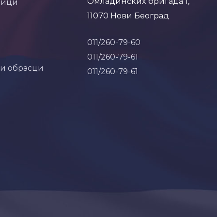
Омладинских бригада 1,
ници
11070 Нови Београд
011/260-79-60
011/260-79-61
 и обрасци
011/260-79-61