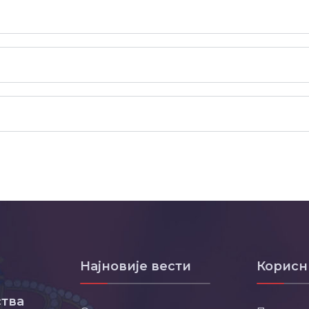
Најновије вести
Корисн
тва